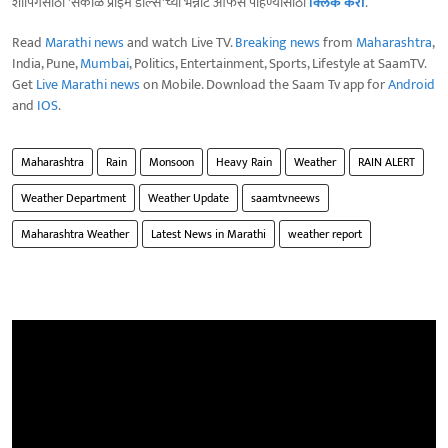
शॉपिंगसाठी 'सकाळ प्राईम डील्स'च्या भन्नाट ऑफर्स पाहण्यासाठी
क्लिक करा
.
Read
Marathi news
and watch Live TV.
Breaking news
from
Maharashtra
,
India, Pune,
Mumbai
, Politics, Entertainment, Sports, Lifestyle at SaamTV.
Get
Live Marathi news
on Mobile. Download the Saam Tv app for
Android
and
IOS
.
Maharashtra
Rain
Monsoon
Heavy Rain
Weather
RAIN ALERT
Weather Department
Weather Update
saamtvneews
Maharashtra Weather
Latest News in Marathi
weather report