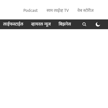
Podcast
साम लाईव्ह TV
वेब स्टोरीज
लाईफस्टाईल
व्हायरल न्यूज
बिझनेस