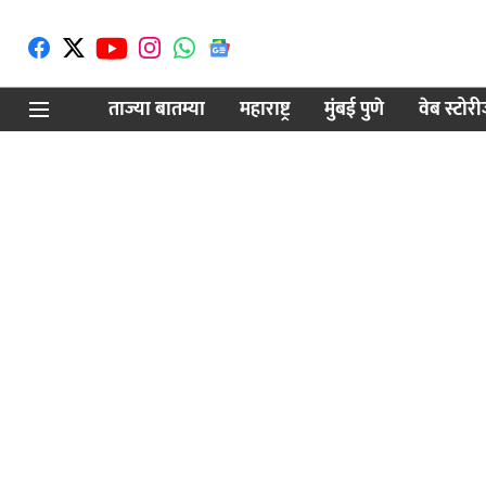
ताज्या बातम्या
महाराष्ट्र
मुंबई पुणे
वेब स्टोर