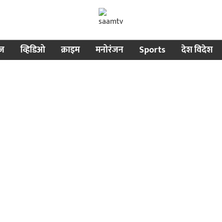
ीज
व्हिडिओ
क्राइम
मनोरंजन
Sports
देश विदेश