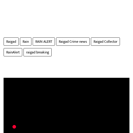
Raigad
Rain
RAIN ALERT
Raigad Crime news
Raigad Collector
RainAlert
raigad breaking