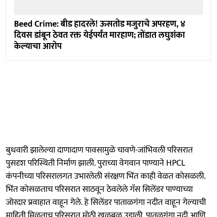
Beed Crime: बीड हादरले! ऊसतोड मजुराचे अपरहण, ४
दिवस डांबून ठेवत रक्त येईपर्यंत मारहाण; तोंडात लघुशंका
केल्याचा आरोप
बुधवारी झालेल्या दाणादाण पावसामुळे चावणे-जांभिवली परिसरात
पुसदृश परिस्थिती निर्माण झाली. पुराच्या वेगवान पाण्याने HPCL
कंपनीच्या परिसरालगत उभारलेली संरक्षण भिंत काही वेळत कोसळली.
भिंत कोसळताच परिसरात साठवून ठेवलेले गॅस सिलेंडर पाण्याच्या
जोरदार प्रवाहात वाहून गेले. हे सिलेंडर पाताळगंगा नदीत वाहून गेल्याची
माहिती मिळताच परिसरात मोठी खळबळ उडाली. पातळगंगा नदी आणि