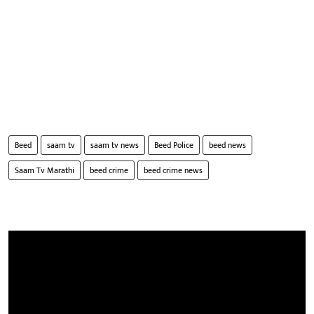
Beed
saam tv
saam tv news
Beed Police
beed news
Saam Tv Marathi
beed crime
beed crime news