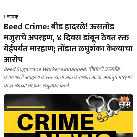
महाराष्ट्र
Beed Crime: बीड हादरले! ऊसतोड
मजुराचे अपरहण, ४ दिवस डांबून ठेवत रक्त
येईपर्यंत मारहाण; तोंडात लघुशंका केल्याचा
आरोप
Beed Sugarcane Worker Kidnapped: बीडमध्ये ऊसतोड
कामगाराचे अपहरण करून त्याचा छळ करण्यात आला. अमानुष मारहाण
करत त्याच्या तोंडावर लघुशंका केली.