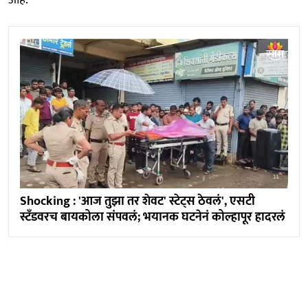
Shocking : 'आज तुझा तर शेवट' स्टेट्स ठेवलं', एसटी
स्टँडवरच बायकोला संपवलं; भयानक घटनेनं कोल्हापूर हादरलं