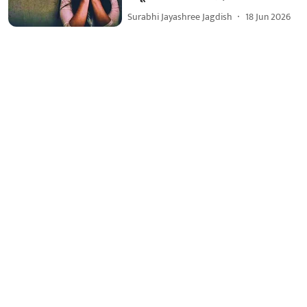
Surabhi Jayashree Jagdish
18 Jun 2026