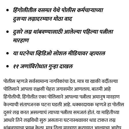
हिंगोलीतील वसमत येथे पोलीस कर्मचाऱ्याच्या
दुसऱ्या लग्नादरम्यान मोठा वाद
दुसरे लग्न थांबवण्यासाठी आलेल्या पहिल्या पत्नीला
मारहाण
या घटनेचा व्हिडिओ सोशल मीडियावर व्हायरल
११ जणांविरोधात गुन्हा दाखल
पोलीस म्हणजे सर्वसामान्य नागरिकांचा देव. मात्र या खाकी वर्दीतल्या
पोलिसाने आपला राक्षसी चेहरा जगासमोर आणलाय. बातमी आहे
हिंगोलीची. हिंगोलीत एका पोलिसाने आपल्या पत्नीला अमानुष मारहाण
केल्याची संतापजनक घटना घडली आहे. धक्कादायक म्हणजे हा पोलीस
दुसरं लग्न करत असल्याचं त्याच्या पत्नीला समजलं होतं. या माहितीच्या
आधारे तिने लग्नविधी सुरु असताना घटनास्थळावर धाड टाकत लग्न
थांबवण्याचा प्रयत्न केला. मात्र तिला मारहाण करण्यात आल्याचा आरोप