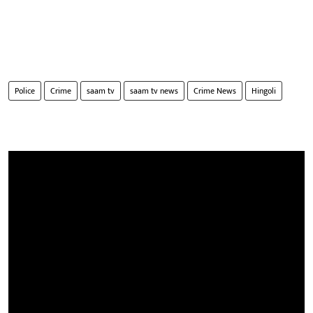
Police
Crime
saam tv
saam tv news
Crime News
Hingoli