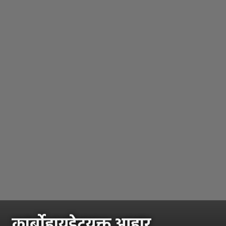
कार्बोहायड्रेटयुक्त आहार