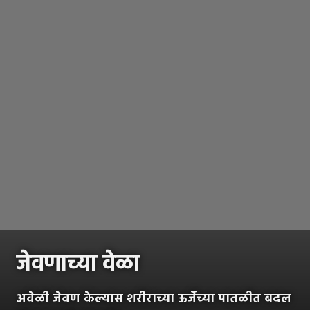
जेवणाच्या वेळा
अवेळी जेवण केल्यास शरीराच्या ऊर्जेच्या पातळीत बदल