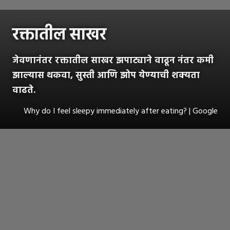
रक्तातील साखर
जेवणानंतर रक्तातील साखर झपाट्याने वाढून नंतर कमी
झाल्यास थकवा, सुस्ती आणि झोप येण्याची शक्यता
वाढते.
Why do I feel sleepy immediately after eating? | Google