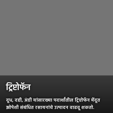
ट्रिप्टोफॅन
दूध, दही, अंडी यांसारख्या पदार्थांतील ट्रिप्टोफॅन मेंदूत
झोपेशी संबंधित रसायनांचे उत्पादन वाढवू शकतो.