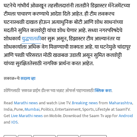
घटनेचे गांभीर्य ओळखून तहसीलदारांनी तातडीने डिझास्टर मॅनेजमेंटच्या
टीमला पाचारण करण्याचे आदेश दिले आहेत. ही टीम लवकरच
घटनास्थळी दाखल होऊन अत्याधुनिक बोटी आणि शोध साधनांच्या
मदतीने सुमित कलशेट्टी यांचा शोध घेणार आहे. सध्या नगरपरिषदेचे
शोधकार्य
युद्धपातळी
वर सुरू असून, डिझास्टर टीम आल्यानंतर या
शोधकार्याला अधिक वेग मिळण्याची शक्यता आहे. या घटनेमुळे चांदापूर
आणि परळी परिसरात मोठी खळबळ उडाली असून सुमित कलशेट्टी
यांच्या सुरक्षिततेसाठी नागरिक प्रार्थना करत आहेत.
सकाळ+चे
सदस्य व्हा
शॉपिंगसाठी 'सकाळ प्राईम डील्स'च्या भन्नाट ऑफर्स पाहण्यासाठी
क्लिक करा
.
Read
Marathi news
and watch Live TV.
Breaking news
from
Maharashtra
,
India, Pune,
Mumbai
, Politics, Entertainment, Sports, Lifestyle at SaamTV.
Get
Live Marathi news
on Mobile. Download the Saam Tv app for
Android
and
IOS
.