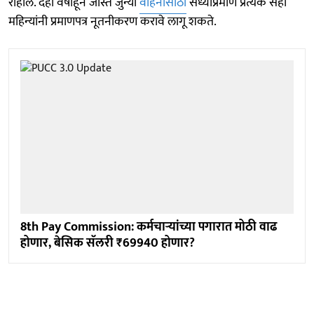
राहील. दहा वर्षांहून जास्त जुन्या
वाहनांसाठी
सध्याप्रमाणे प्रत्येक सहा
महिन्यांनी प्रमाणपत्र नूतनीकरण करावे लागू शकते.
8th Pay Commission: कर्मचाऱ्यांच्या पगारात मोठी वाढ
होणार, बेसिक सॅलरी ₹69940 होणार?