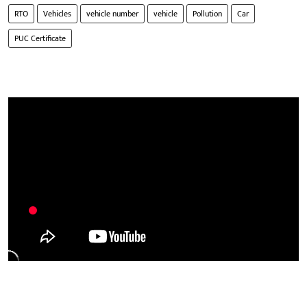
RTO
Vehicles
vehicle number
vehicle
Pollution
Car
PUC Certificate