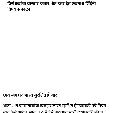
विरोधकांचा वारंवार उच्चार, थेट उत्तर देत एकनाथ शिंदेंनी
विषय संपवला
UPI व्यवहार जास्त सुरक्षित होणार
आता UPI वापरणाऱ्यांचा व्यवहार जास्त सुरक्षित होण्यासाठी नवे नियम
लागू केले आहेत. आता UPI ने पैसे पाठवण्याआधी लाभार्थ्याचे बॅंकेत