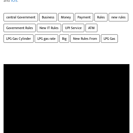
and
IOS
.
central Government
Business
Money
Payment
Rules
new rules
Government Rules
New IT Rules
UPI Service
ATM
LPG Gas Cylinder
LPG gas rate
Big
New Rules From
LPG Gas