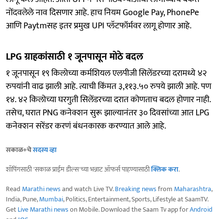
नोंदवलेले नाव दिसणार आहे. हाच नियम Google Pay, PhonePe
आणि Paytmसह इतर प्रमुख UPI प्लॅटफॉर्मवर लागू होणार आहे.
LPG ग्राहकांसाठी १ जूनपासून मोठे बदल
१ जूनपासून १९ किलोच्या कर्मशियल एलपीजी सिलेंडरच्या दरामध्ये ४२
रुपयांनी वाढ झाली आहे. त्याची किंमत ३,११३.५० रुपये झाली आहे. पण
१४. ४२ किलोच्या घरगुती सिलेंडरच्या दरात कोणताच बदल होणार नाही.
तसेच, घरात PNG कनेक्शन सुरू झाल्यानंतर ३० दिवसांच्या आत LPG
कनेक्शन सरेंडर करणं बंधनकारक करण्यात आले आहे.
सकाळ+चे
सदस्य व्हा
शॉपिंगसाठी 'सकाळ प्राईम डील्स'च्या भन्नाट ऑफर्स पाहण्यासाठी
क्लिक करा
.
Read
Marathi news
and watch Live TV.
Breaking news
from
Maharashtra
,
India, Pune,
Mumbai
, Politics, Entertainment, Sports, Lifestyle at SaamTV.
Get
Live Marathi news
on Mobile. Download the Saam Tv app for
Android