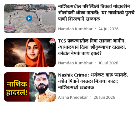
नाशिकमधील परिस्थिती बिकट! गोदावरीने
ओलांडली धोका पातळी; 'या' गावांमध्ये पुराचे
पाणी शिरल्याने खळबळ
Namdeo Kumbhar
24 Jul 2026
TCS प्रकरणातील निदा खानला जामीन,
न्यायालयानं दिला 'श्रीकृष्णाचा' दाखला,
कोर्टात नेमकं काय झालं?
Namdeo Kumbhar
10 Jul 2026
Nashik Crime : भयंकर! दारू प्यायले,
नशेत मित्राने काढला मित्राचा काटा;
नाशिकमध्ये खळबळ
Alisha Khedekar
26 Jun 2026