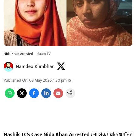
Nida Khan Arrested
Saam TV
Namdeo Kumbhar
Published On
:
08 May 2026, 1:30 pm
IST
Nashik TCS Case Nida Khan Arrested :
नाशिकमधील धर्मांतर