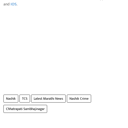
and
IOS
.
Nashik
TCS
Latest Marathi News
Nashik Crime
Chhatrapati Sambhajinagar