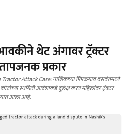
वकीने थेट अंगावर ट्रॅक्टर
तापजनक प्रकार
actor Attack Case: नाशिकच्या पिंपळगाव बसवंतमध्ये
ाच्या स्थगिती आदेशाकडे दुर्लक्ष करत महिलांवर ट्रॅक्टर
ण्यात आला आहे.