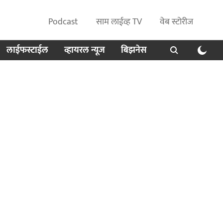
Podcast
साम लाईव्ह TV
वेब स्टोरीज
लाईफस्टाईल
व्हायरल न्यूज
बिझनेस