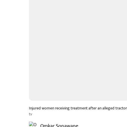
Injured women receiving treatment after an alleged tractor
tv
Omkar Sonawane