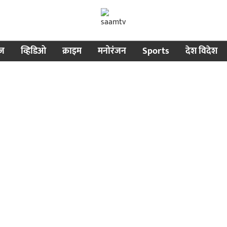
ीज
व्हिडिओ
क्राइम
मनोरंजन
Sports
देश विदेश