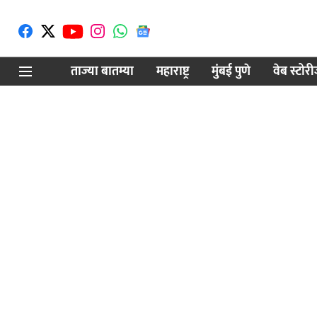
ताज्या बातम्या
महाराष्ट्र
मुंबई पुणे
वेब स्टोर