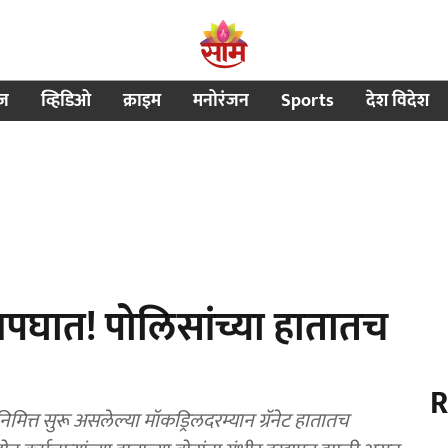
ीज
व्हिडिओ
क्राइम
मनोरंजन
Sports
देश विदेश
अपघात! पोलिसांच्या हातातच
R
ित्त सुरू असलेल्या मॉकड्रिलदरम्यान ग्रॅनेट हातातच