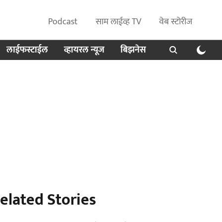
Podcast
साम लाईव्ह TV
वेब स्टोरीज
लाईफस्टाईल
व्हायरल न्यूज
बिझनेस
elated Stories