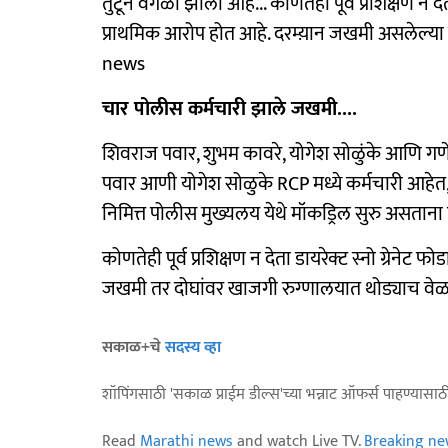
तुटून वेगळी झाली आहे... कोणतंही पूर्व प्रशिक्षण न द
प्राथमिक आरोप होत आहे. दरम्य़ान जखमी असलेल्या
news
चार पोलीस कर्मचारी झाले जखमी....
शिवराज पवार, शुभम कावरे, योगेश सोळुंके आणि गण
पवार आणी योगेश सोळुके RCP मध्ये कर्मचारी आहेत,
निमित्त पोलीस मुख्यलय येथे मॉकड्रिल सुरु असताना ह
कोणतेही पूर्व प्रशिक्षण न देता डायरेक्ट स्नो ग्रेनेट 
जखमी तर दोघांवर खाजगी रुग्णालयात थोड्याच वेळात
सकाळ+चे
सदस्य व्हा
शॉपिंगसाठी 'सकाळ प्राईम डील्स'च्या भन्नाट ऑफर्स पाहण्यासा
Read
Marathi news
and watch Live TV.
Breaking ne