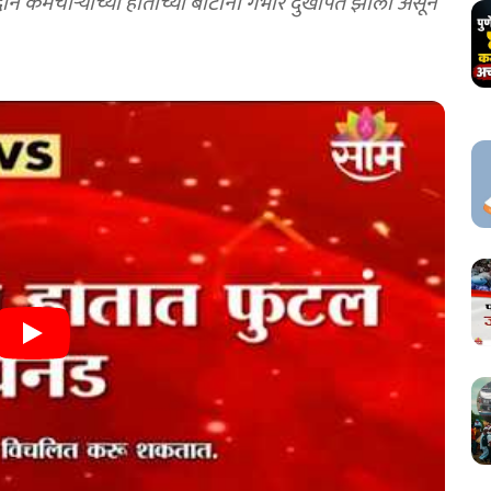
न कर्मचाऱ्यांच्या हाताच्या बोटांना गंभीर दुखापत झाली असून