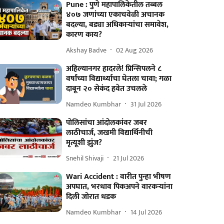
Pune : पुणे महापालिकेतील तब्बल
४०७ जणांच्या एकाचवेळी अचानक
बदल्या, बड्या अधिकाऱ्यांचा समावेश,
कारण काय?
Akshay Badve
02 Aug 2026
अहिल्यानगर हादरले! प्रिन्सिपलने ८
वर्षांच्या विद्यार्थ्याचा घेतला चावा; गळा
दाबून २० सेकंद हवेत उचलले
Namdeo Kumbhar
31 Jul 2026
पोलिसांचा आंदोलकांवर जबर
लाठीचार्ज, जखमी विद्यार्थिनीची
मृत्यूशी झुंज?
Snehil Shivaji
21 Jul 2026
Wari Accident : वारीत पुन्हा भीषण
अपघात, भरधाव पिकअपने वारकऱ्यांना
दिली जोरात धडक
Namdeo Kumbhar
14 Jul 2026