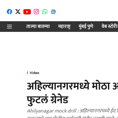
ताज्या बातम्या
महाराष्ट्र
मुंबई पुणे
वेब स्टोर
Video
अहिल्यानगरमध्ये मोठा 
फुटलं ग्रेनेड
Ahilyanagar mock drill : अहिल्यानगरमध्ये ईद निम