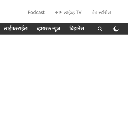
Podcast
साम लाईव्ह TV
वेब स्टोरीज
लाईफस्टाईल
व्हायरल न्यूज
बिझनेस