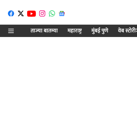
ताज्या बातम्या
महाराष्ट्र
मुंबई पुणे
वेब स्टोर