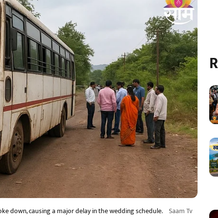
R
oke down, causing a major delay in the wedding schedule.
Saam Tv