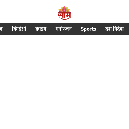
ीज
व्हिडिओ
क्राइम
मनोरंजन
Sports
देश विदेश