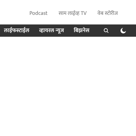
Podcast
साम लाईव्ह TV
वेब स्टोरीज
लाईफस्टाईल
व्हायरल न्यूज
बिझनेस