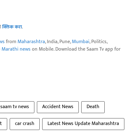
ठी
क्लिक करा
.
ws
from
Maharashtra
, India, Pune,
Mumbai
, Politics,
e Marathi news
on Mobile. Download the Saam Tv app for
saam tv news
Accident News
Death
t
car crash
Latest News Update Maharashtra