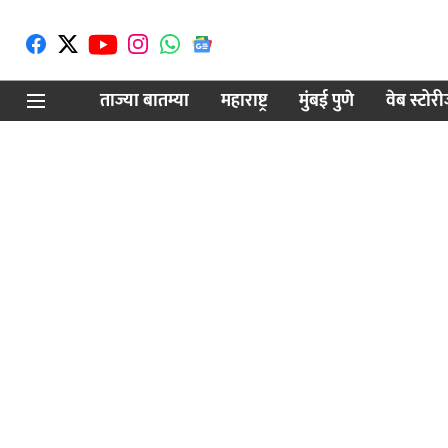
ताज्या बातम्या
महाराष्ट्र
मुंबई पुणे
वेब स्टोर