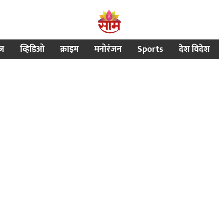
ीज
व्हिडिओ
क्राइम
मनोरंजन
Sports
देश विदेश