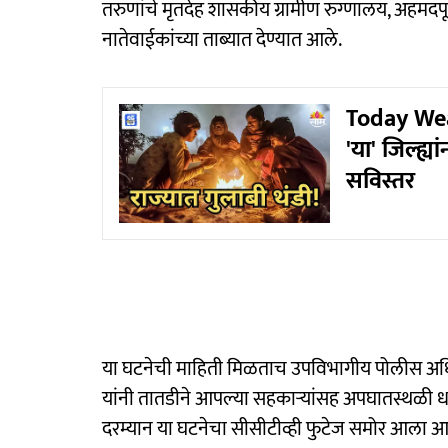
तरुणांचे मृतदेह शासकीय ग्रामीण रुग्णालय, अहमदपू
नातेवाईकांच्या ताब्यात देण्यात आले.
Today Weath
'या' जिल्ह्य
सविस्तर
या घटनेची माहिती मिळताच उपविभागीय पोलीस अधिका
यांनी तातडीने आपल्या सहकाऱ्यांसह अपघातस्थळी धा
दरम्यान या घटनेचा सीसीटीव्ही फुटेज समोर आला आह