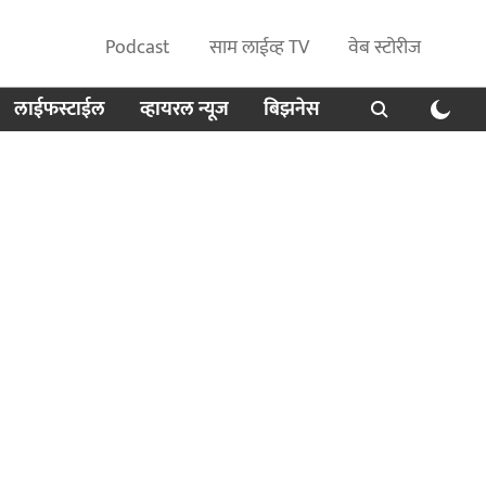
Podcast
साम लाईव्ह TV
वेब स्टोरीज
लाईफस्टाईल
व्हायरल न्यूज
बिझनेस