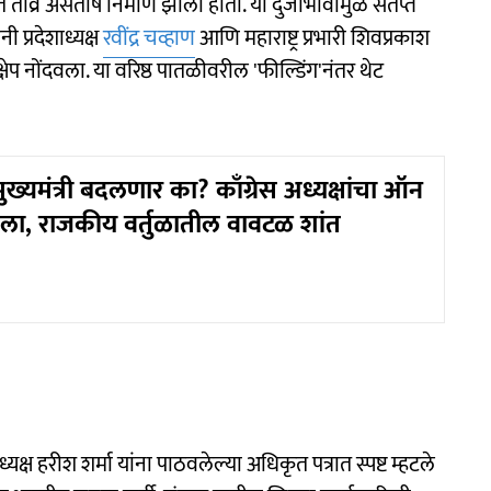
तीव्र असंतोष निर्माण झाला होता. या दुजाभावामुळे संतप्त
नी प्रदेशाध्यक्ष
रवींद्र चव्हाण
आणि महाराष्ट्र प्रभारी शिवप्रकाश
्षेप नोंदवला. या वरिष्ठ पातळीवरील 'फील्डिंग'नंतर थेट
मुख्यमंत्री बदलणार का? काँग्रेस अध्यक्षांचा ऑन
सला, राजकीय वर्तुळातील वावटळ शांत
यक्ष हरीश शर्मा यांना पाठवलेल्या अधिकृत पत्रात स्पष्ट म्हटले