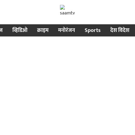
ीज
व्हिडिओ
क्राइम
मनोरंजन
Sports
देश विदेश