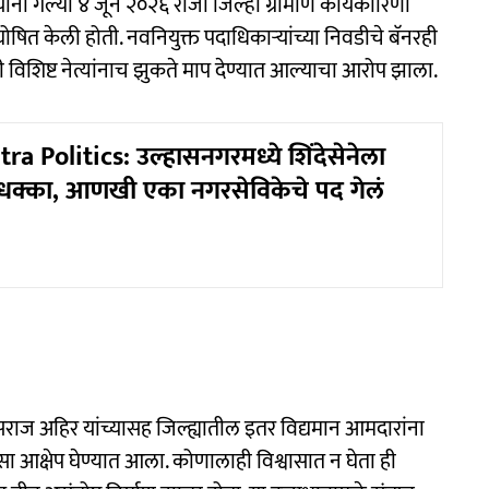
ा यांनी गेल्या ४ जून २०२६ रोजी जिल्हा ग्रामीण कार्यकारिणी
ी घोषित केली होती. नवनियुक्त पदाधिकाऱ्यांच्या निवडीचे बॅनरही
 विशिष्ट नेत्यांनाच झुकते माप देण्यात आल्याचा आरोप झाला.
a Politics: उल्हासनगरमध्ये शिंदेसेनेला
 धक्का, आणखी एका नगरसेविकेचे पद गेलं
ी हंसराज अहिर यांच्यासह जिल्ह्यातील इतर विद्यमान आमदारांना
, असा आक्षेप घेण्यात आला. कोणालाही विश्वासात न घेता ही