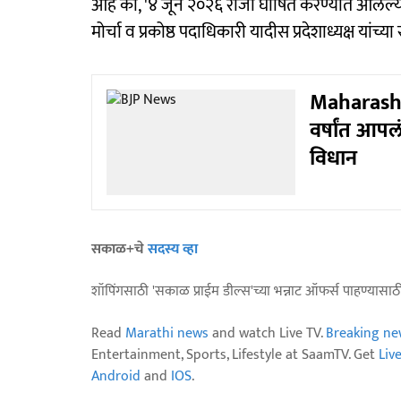
आहे की, '४ जून २०२६ रोजी घोषित करण्यात आलेल्या भा
मोर्चा व प्रकोष्ठ पदाधिकारी यादीस प्रदेशाध्यक्ष यांच्
Maharashtr
वर्षांत आपल
विधान
सकाळ+चे
सदस्य व्हा
शॉपिंगसाठी 'सकाळ प्राईम डील्स'च्या भन्नाट ऑफर्स पाहण्यासा
Read
Marathi news
and watch Live TV.
Breaking ne
Entertainment, Sports, Lifestyle at SaamTV. Get
Liv
Android
and
IOS
.