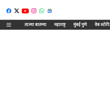
ताज्या बातम्या
महाराष्ट्र
मुंबई पुणे
वेब स्टोर