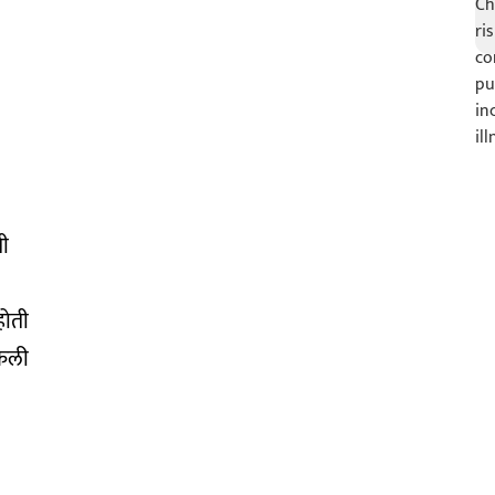
ती
होती
 केली