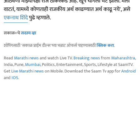
आठवणी माझ्यापेक्षा राज ठाकरेंकडे आहे. खूप चांगली भेट झाली. मला
वाटतं, यामध्ये कोणताही राजकीय अर्थ काढण्यात अर्थ काढू नये', असे
एकनाथ शिंदे
पुढे म्हणाले.
सकाळ+चे
सदस्य व्हा
शॉपिंगसाठी 'सकाळ प्राईम डील्स'च्या भन्नाट ऑफर्स पाहण्यासाठी
क्लिक करा
.
Read
Marathi news
and watch Live TV.
Breaking news
from
Maharashtra
,
India, Pune,
Mumbai
, Politics, Entertainment, Sports, Lifestyle at SaamTV.
Get
Live Marathi news
on Mobile. Download the Saam Tv app for
Android
and
IOS
.