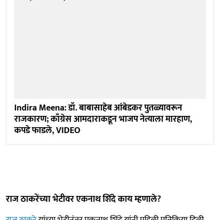
Indira Meena: डॉ. बाबासाहेब आंबेडकर पुतळ्यावरून
राजकारण; काँग्रेस आमदाराकडून भाजप नेत्याला मारहाण,
कपडे फाडले, VIDEO
राज ठाकरेंच्या भेटीवर एकनाथ शिंदे काय म्हणाले?
राज ठाकरे
यांच्या भेटीनंतर एकनाथ शिंदे यांनी पहिली प्रतिक्रिया दिली.