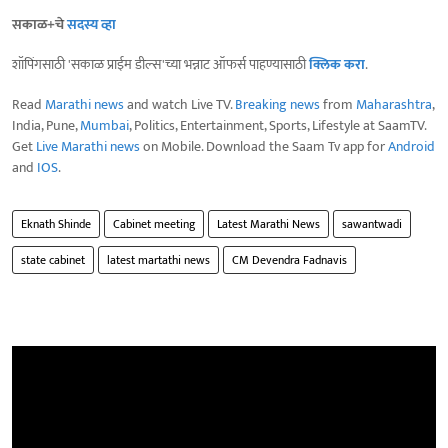
सकाळ+चे
सदस्य व्हा
शॉपिंगसाठी 'सकाळ प्राईम डील्स'च्या भन्नाट ऑफर्स पाहण्यासाठी
क्लिक करा
.
Read
Marathi news
and watch Live TV.
Breaking news
from
Maharashtra
,
India, Pune,
Mumbai
, Politics, Entertainment, Sports, Lifestyle at SaamTV.
Get
Live Marathi news
on Mobile. Download the Saam Tv app for
Android
and
IOS
.
Eknath Shinde
Cabinet meeting
Latest Marathi News
sawantwadi
state cabinet
latest martathi news
CM Devendra Fadnavis