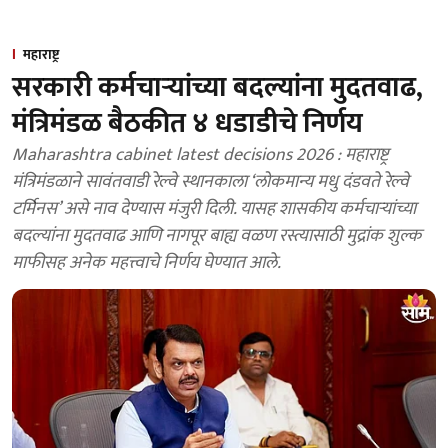
महाराष्ट्र
सरकारी कर्मचाऱ्यांच्या बदल्यांना मुदतवाढ,
मंत्रिमंडळ बैठकीत ४ धडाडीचे निर्णय
Maharashtra cabinet latest decisions 2026 : महाराष्ट्र
मंत्रिमंडळाने सावंतवाडी रेल्वे स्थानकाला ‘लोकमान्य मधु दंडवते रेल्वे
टर्मिनस’ असे नाव देण्यास मंजुरी दिली. यासह शासकीय कर्मचाऱ्यांच्या
बदल्यांना मुदतवाढ आणि नागपूर बाह्य वळण रस्त्यासाठी मुद्रांक शुल्क
माफीसह अनेक महत्त्वाचे निर्णय घेण्यात आले.