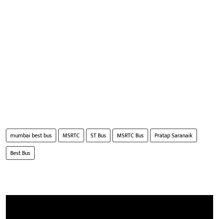
mumbai best bus
MSRTC
ST Bus
MSRTC Bus
Pratap Saranaik
Best Bus