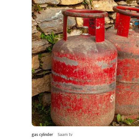
gas cylinder
Saam tv