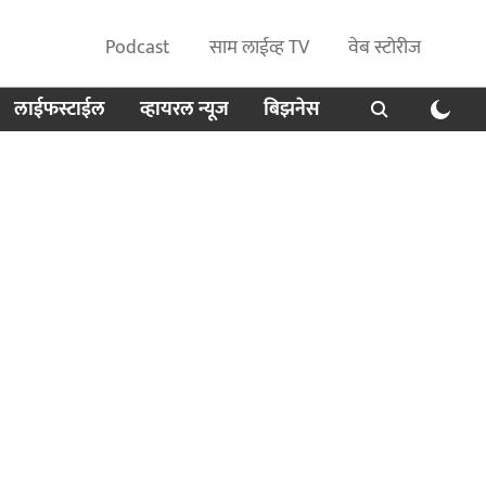
Podcast
साम लाईव्ह TV
वेब स्टोरीज
लाईफस्टाईल
व्हायरल न्यूज
बिझनेस