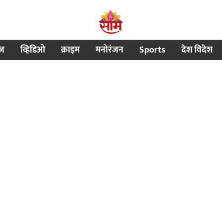
ीज
व्हिडिओ
क्राइम
मनोरंजन
Sports
देश विदेश