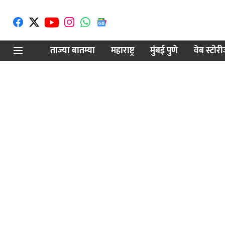
ताज्या बातम्या
महाराष्ट्र
मुंबई पुणे
वेब स्टोर