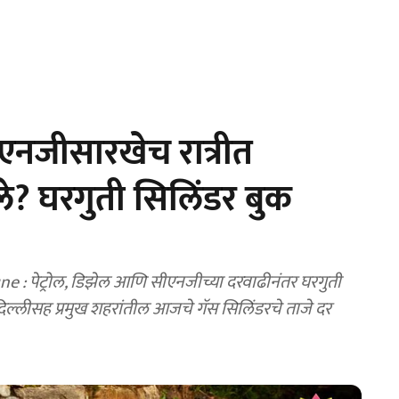
एनजीसारखेच रात्रीत
? घरगुती सिलिंडर बुक
: पेट्रोल, डिझेल आणि सीएनजीच्या दरवाढीनंतर घरगुती
िल्लीसह प्रमुख शहरांतील आजचे गॅस सिलिंडरचे ताजे दर