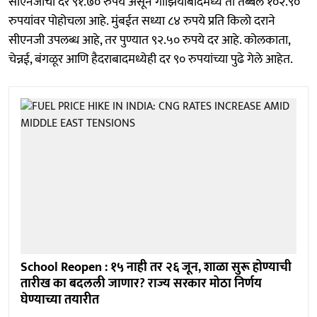
सीएनजीचा दर ९१.७० रुपये असून गाझियाबादमध्ये तो तब्बल १०२.९०
रुपयांवर पोहोचला आहे. मुंबईत सध्या ८४ रुपये प्रति किलो दराने
सीएनजी उपलब्ध आहे, तर पुण्यात ९२.५० रुपये दर आहे. कोलकाता,
चेन्नई, बंगळूर आणि हैदराबादमध्येही दर ९० रुपयांच्या पुढे गेले आहेत.
School Reopen : १५ नाही तर २६ जून, शाळा सुरू होण्याची
तारीख का बदलली जाणार? राज्य सरकार मोठा निर्णय
घेण्याच्या तयारीत