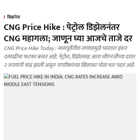
बिझनेस
CNG Price Hike : पेट्रोल डिझेलनंतर
CNG महागला; जाणून घ्या आजचे ताजे दर
CNG Price Hike Today : मध्यपूर्वेतील तणावामुळे भारतात इंधन
दरवाढीचा फटका बसत आहे. पेट्रोल, डिझेलसह आता सीएनजीच्या दरात
२ रुपयांनी वाढ झाली असून नागरिकांच्या खिशावर मोठा भार पडत आहे.