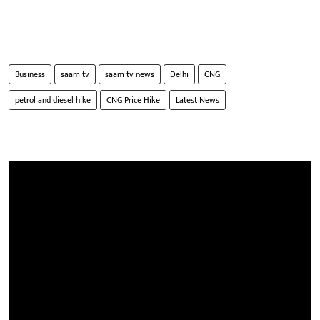
Business
saam tv
saam tv news
Delhi
CNG
petrol and diesel hike
CNG Price Hike
Latest News