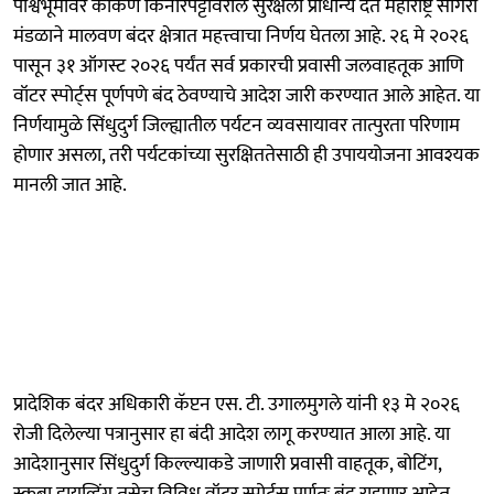
पार्श्वभूमीवर कोकण किनारपट्टीवरील सुरक्षेला प्राधान्य देत महाराष्ट्र सागरी
मंडळाने मालवण बंदर क्षेत्रात महत्त्वाचा निर्णय घेतला आहे. २६ मे २०२६
पासून ३१ ऑगस्ट २०२६ पर्यंत सर्व प्रकारची प्रवासी जलवाहतूक आणि
वॉटर स्पोर्ट्स पूर्णपणे बंद ठेवण्याचे आदेश जारी करण्यात आले आहेत. या
निर्णयामुळे सिंधुदुर्ग जिल्ह्यातील पर्यटन व्यवसायावर तात्पुरता परिणाम
होणार असला, तरी पर्यटकांच्या सुरक्षिततेसाठी ही उपाययोजना आवश्यक
मानली जात आहे.
प्रादेशिक बंदर अधिकारी कॅप्टन एस. टी. उगालमुगले यांनी १३ मे २०२६
रोजी दिलेल्या पत्रानुसार हा बंदी आदेश लागू करण्यात आला आहे. या
आदेशानुसार सिंधुदुर्ग किल्ल्याकडे जाणारी प्रवासी वाहतूक, बोटिंग,
स्कूबा डायव्हिंग तसेच विविध वॉटर स्पोर्ट्स पूर्णतः बंद राहणार आहेत.