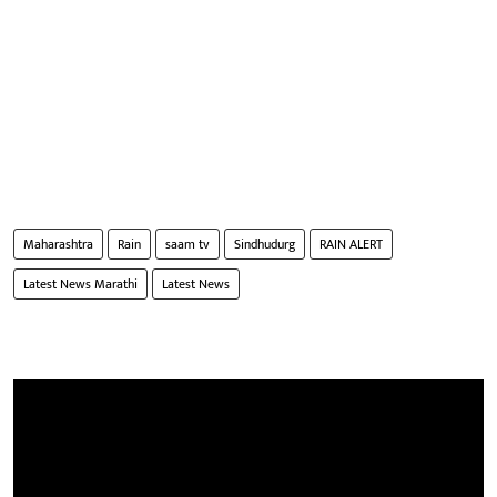
Maharashtra
Rain
saam tv
Sindhudurg
RAIN ALERT
Latest News Marathi
Latest News