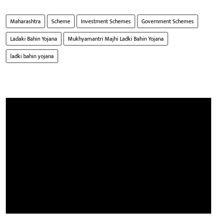
Maharashtra
Scheme
Investment Schemes
Government Schemes
Ladaki Bahin Yojana
Mukhyamantri Majhi Ladki Bahin Yojana
ladki bahin yojana