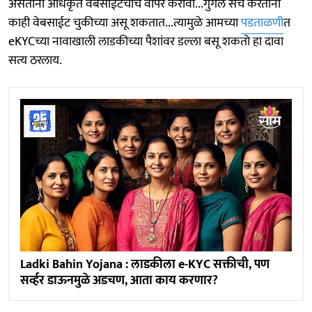
असताना अधिकृत वेबसाईटचाच वापर करावा...गुगल सर्च करताना
काही वेबसाईट चुकीच्या असू शकतात...त्यामुळे आमच्या
पडताळणी
त
eKYCच्या नावाखाली लाडकीच्या पैशांवर डल्ला बसू शकतो हा दावा
सत्य ठरलाय.
Ladki Bahin Yojana : लाडकीला e-KYC सक्तीची, पण
सर्व्हर डाऊनमुळे अडचण, आता काय करणार?