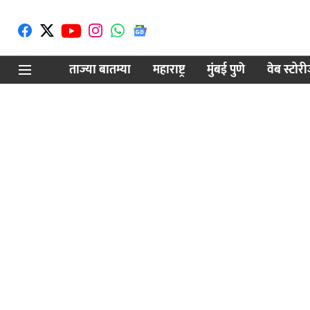
ताज्या बातम्या
महाराष्ट्र
मुंबई पुणे
वेब स्टोर