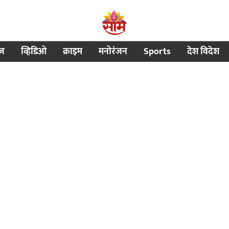
ीज
व्हिडिओ
क्राइम
मनोरंजन
Sports
देश विदेश