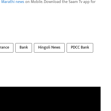
e Marathi news
on Mobile. Download the Saam Tv app for
urance
Bank
Hingoli News
PDCC Bank