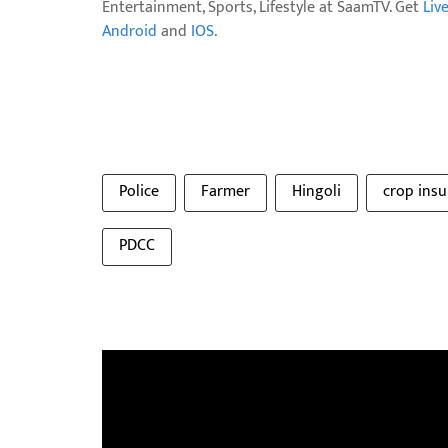
Entertainment, Sports, Lifestyle at SaamTV. Get
Liv
Android
and
IOS
.
Police
Farmer
Hingoli
crop ins
PDCC