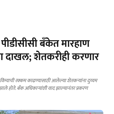
पीडीसीसी बँकेत मारहाण
न्हा दाखल; शेतकरीही करणार
िम्याची रक्कम काढण्यासाठी आलेल्या शेतकऱ्यांना दुय्यम
े होते. बँक अधिकाऱ्यांशी वाद झाल्यानंतर प्रकरण