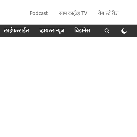
Podcast
साम लाईव्ह TV
वेब स्टोरीज
लाईफस्टाईल
व्हायरल न्यूज
बिझनेस