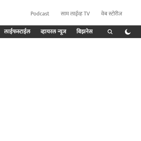
Podcast
साम लाईव्ह TV
वेब स्टोरीज
लाईफस्टाईल
व्हायरल न्यूज
बिझनेस