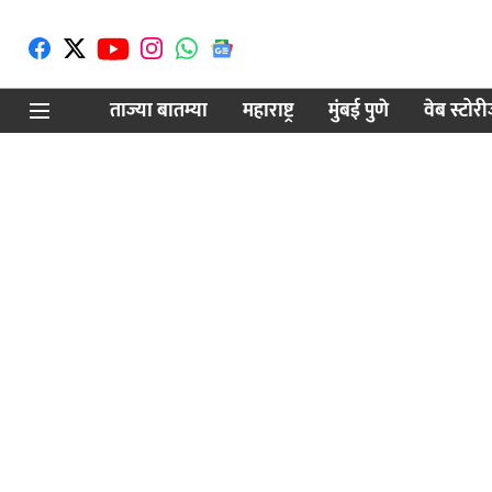
ताज्या बातम्या
महाराष्ट्र
मुंबई पुणे
वेब स्टोर