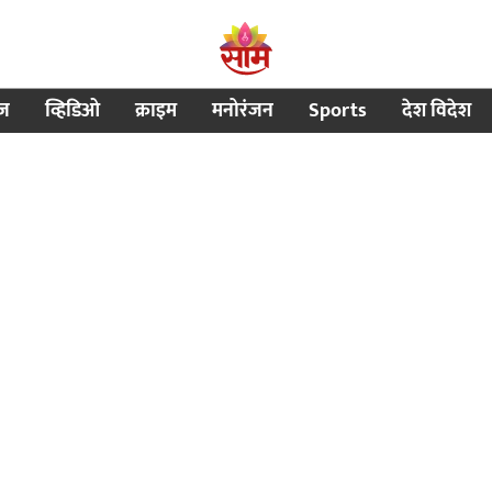
ीज
व्हिडिओ
क्राइम
मनोरंजन
Sports
देश विदेश