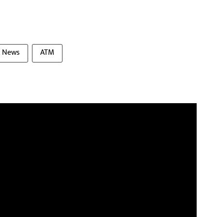
k News
ATM