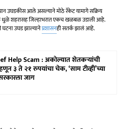
यान उघडकीस आले असल्याने मोठे रॅकेट यामागे सक्रिय
ुळे धुळे शहरासह जिल्हाभरात एकच खळबळ उडाली आहे.
 ही घटना उघड झाल्याने
प्रशासन
ही सतर्क झालं आहे.
ef Help Scam : अकोल्यात शेतकऱ्यांची
्हणून ३ ते २१ रुपयांचा चेक, ‘साम टीव्ही’च्या
 सरकारला जाग