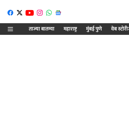
ताज्या बातम्या
महाराष्ट्र
मुंबई पुणे
वेब स्टोर