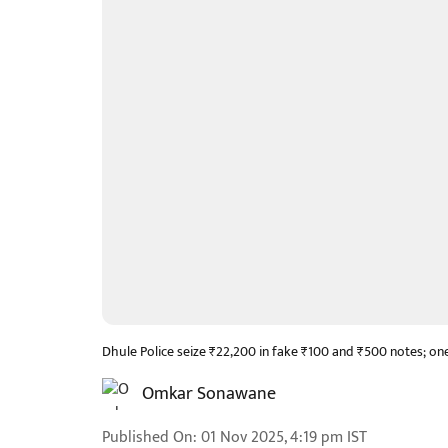
Dhule Police seize ₹22,200 in fake ₹100 and ₹500 notes; on
Omkar Sonawane
Published On
:
01 Nov 2025, 4:19 pm
IST