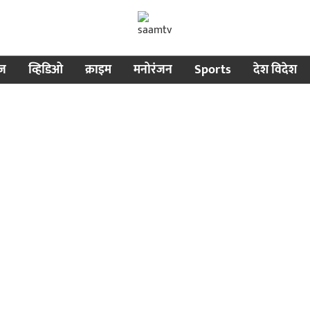
ीज
व्हिडिओ
क्राइम
मनोरंजन
Sports
देश विदेश