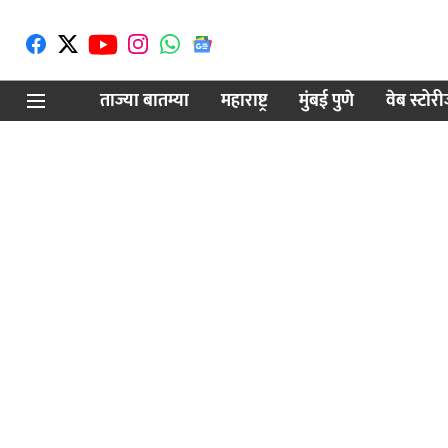
ताज्या बातम्या
महाराष्ट्र
मुंबई पुणे
वेब स्टोर