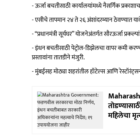
- ऊर्जा बचतीसाठी कार्यालयांमध्ये नैसर्गिक प्रक
- एसीचे तापमान २४ ते २६ अंशांदरम्यान ठेवण्यात याव
- “प्रधानमंत्री सूर्यघर” योजनेअंतर्गत सौरऊर्जा प्रकल्
- इंधन बचतीसाठी पेट्रोल-डिझेलचा वापर कमी करण्
प्रस्तावांना तातडीने मंजुरी.
- मुंबईसह मोठ्या शहरांतील हॉटेल्स आणि रेस्टॉरंट्
Maharasht
तोडण्यासाठी 
महिलेचा मृत्