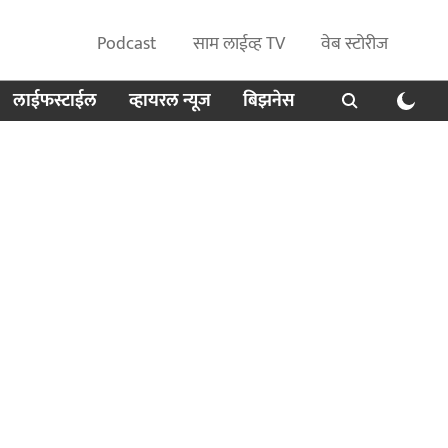
Podcast
साम लाईव्ह TV
वेब स्टोरीज
लाईफस्टाईल
व्हायरल न्यूज
बिझनेस