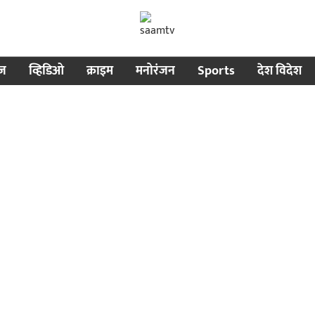
ीज
व्हिडिओ
क्राइम
मनोरंजन
Sports
देश विदेश