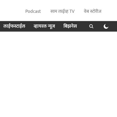
Podcast
साम लाईव्ह TV
वेब स्टोरीज
लाईफस्टाईल
व्हायरल न्यूज
बिझनेस