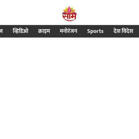
ीज
व्हिडिओ
क्राइम
मनोरंजन
Sports
देश विदेश