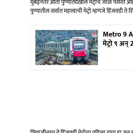
मुंबईनंतर आता पुण्यातदेखील मेट्रोचे जाळे पसरत आहे.
पुण्यातील सर्वात महत्त्वाची मेट्रो म्हणजे हिंजवडी
Metro 9 An
मेट्रो ९ अन
शिवाजीनगर ते हिंजवडी मेट्रोचा पहिला टप्पा हा जून 