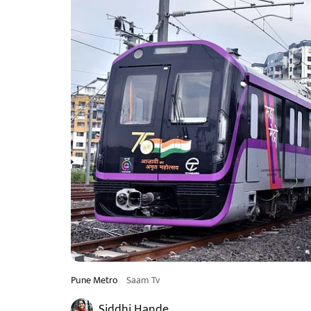
Pune Metro
Saam Tv
Siddhi Hande