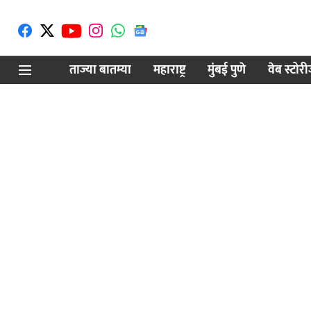
ताज्या बातम्या
महाराष्ट्र
मुंबई पुणे
वेब स्टोर