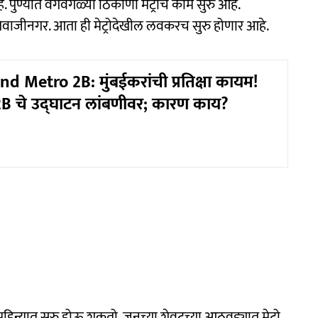
 पुण्यात वेगवेगळ्या ठिकाणी मेट्रोचे काम सुरु आहे.
 ते शिवाजीनगर. आता ही मेट्रोदेखील लवकरच सुरु होणार आहे.
d Metro 2B: मुंबईकरांची प्रतिक्षा कायम!
् 2B चे उद्घाटन लांबणीवर; कारण काय?
महिन्यात सुरु होऊ शकतो. जूनच्या शेवटच्या आठवड्यात मेट्रो