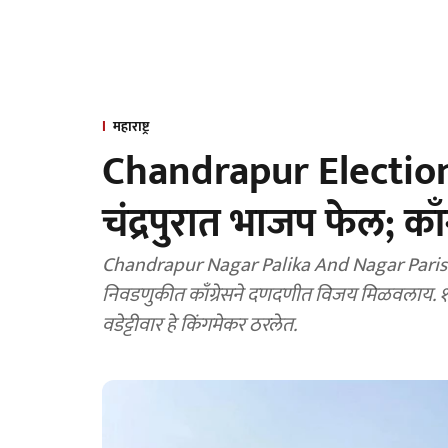
महाराष्ट्र
Chandrapur Election
चंद्रपुरात भाजप फेल; क
Chandrapur Nagar Palika And Nagar Parishad Election Results 
निवडणुकीत काँग्रेसने दणदणीत विजय मिळवलाय. ११ पैकी ७ नगरपरिषदा
वडेट्टीवार हे किंगमेकर ठरलेत.