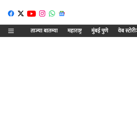
ताज्या बातम्या
महाराष्ट्र
मुंबई पुणे
वेब स्टोर