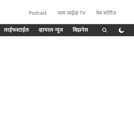
Podcast
साम लाईव्ह TV
वेब स्टोरीज
लाईफस्टाईल
व्हायरल न्यूज
बिझनेस