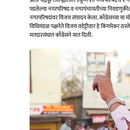
आज चंद्रपूर जिल्ह्यातील एकूण १० नगरपरिषद व १ 
पडलेल्या नगरपरिषद व नगरपंचायतीच्या निवडणुकीत 
नगरपरिषदांवर विजय संपादन केला. काँग्रेसच्या या मो
विधिमंडळ पक्षनेते विजय वडेट्टीवार हे किंगमेकर ठरल
मतदारसंघात काँग्रेसने मात दिली.