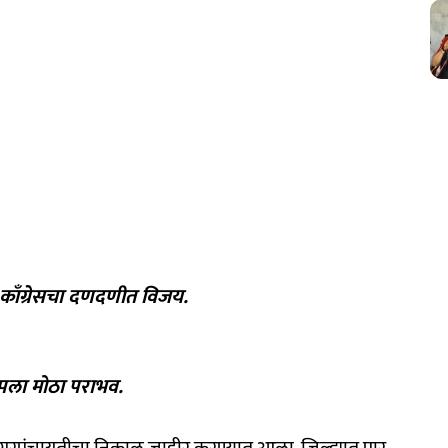
त काँग्रेसचा दणदणीत विजय.
पला मोठा पराभव.