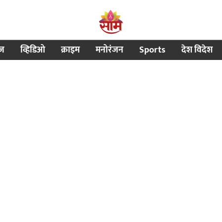
ीज
व्हिडिओ
क्राइम
मनोरंजन
Sports
देश विदेश