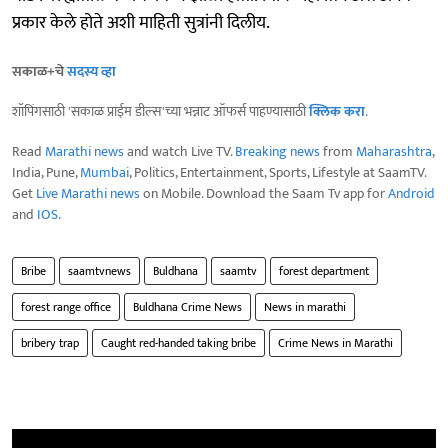
प्रकार केले होते अशी माहिती सुत्रांनी दिलीय.
सकाळ+चे
सदस्य व्हा
शॉपिंगसाठी 'सकाळ प्राईम डील्स'च्या भन्नाट ऑफर्स पाहण्यासाठी
क्लिक करा
.
Read
Marathi news
and watch Live TV.
Breaking news
from
Maharashtra
,
India, Pune,
Mumbai
, Politics, Entertainment, Sports, Lifestyle at SaamTV.
Get
Live Marathi news
on Mobile. Download the Saam Tv app for
Android
and
IOS
.
Bribe
saamtvnews
Buldhana
saamtv
forest department
forest range office
Buldhana Crime News
News in marathi
bribery trap
Caught red-handed taking bribe
Crime News in Marathi