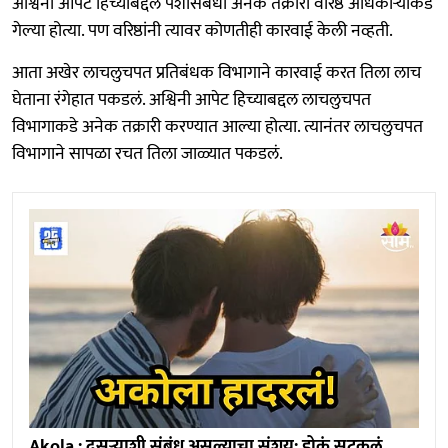
अश्विनी आपेट हिच्याबद्दल पैशासंबंधी अनेक तक्रारी वरिष्ठ अधिकाऱ्यांकडे
गेल्या होत्या. पण वरिष्ठांनी त्यावर कोणतीही कारवाई केली नव्हती.
आता अखेर लाचलुचपत प्रतिबंधक विभागाने कारवाई करत तिला लाच
घेताना रंगेहात पकडलं. अश्विनी आपेट हिच्याबद्दल लाचलुचपत
विभागाकडे अनेक तक्रारी करण्यात आल्या होत्या. त्यानंतर लाचलुचपत
विभागाने सापळा रचत तिला जाळ्यात पकडलं.
Akola : दुसऱ्याशी संबंध असल्याचा संशय; डोकं सटकलं,