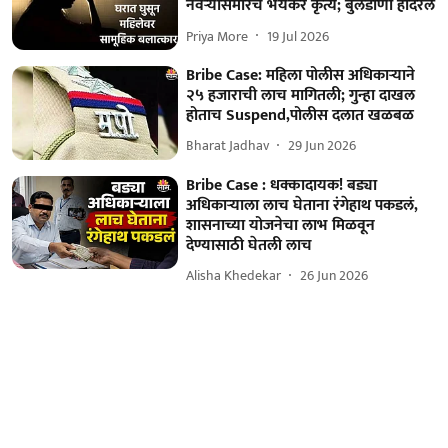
नवऱ्यासमोरच भयंकर कृत्य; बुलडाणा हादरले
Priya More
19 Jul 2026
Bribe Case: महिला पोलीस अधिकाऱ्याने
२५ हजाराची लाच मागितली; गुन्हा दाखल
होताच Suspend,पोलीस दलात खळबळ
Bharat Jadhav
29 Jun 2026
Bribe Case : धक्कादायक! बड्या
अधिकाऱ्याला लाच घेताना रंगेहाथ पकडलं,
शासनाच्या योजनेचा लाभ मिळवून
देण्यासाठी घेतली लाच
Alisha Khedekar
26 Jun 2026