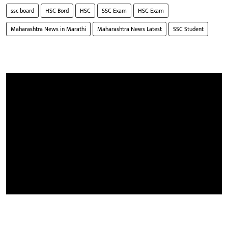
ssc board
HSC Bord
HSC
SSC Exam
HSC Exam
Maharashtra News in Marathi
Maharashtra News Latest
SSC Student