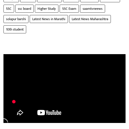
SSC
ssc board
Higher Study
SSC Exam
saamtvneews
solapur barshi
Latest News in Marathi
Latest News Maharashtra
10th student