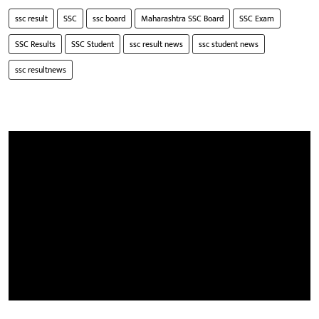
ssc result
SSC
ssc board
Maharashtra SSC Board
SSC Exam
SSC Results
SSC Student
ssc result news
ssc student news
ssc resultnews