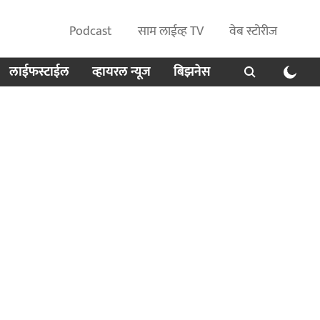
Podcast
साम लाईव्ह TV
वेब स्टोरीज
लाईफस्टाईल
व्हायरल न्यूज
बिझनेस