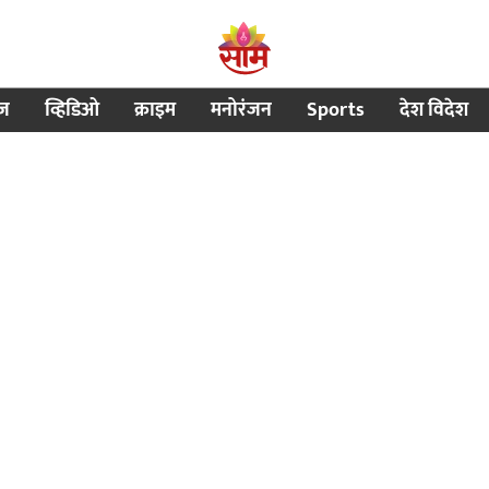
ीज
व्हिडिओ
क्राइम
मनोरंजन
Sports
देश विदेश