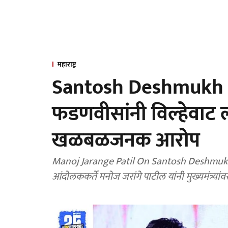
महाराष्ट्र
Santosh Deshmukh C
फडणवीसांनी विल्हेवाट ल
खळबळजनक आरोप
Manoj Jarange Patil On Santosh Deshmukh Case: संतोष देशमुख हत्याप्रकरणी मराठा आरक्षण
आंदोलककर्ते मनोज जरांगे प