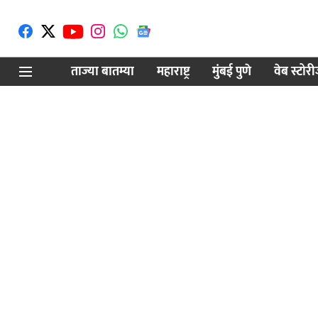
ताज्या बातम्या
महाराष्ट्र
मुंबई पुणे
वेब स्टोर