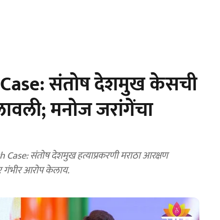
ase: संतोष देशमुख केसची
ावली; मनोज जरांगेंचा
ाटील यांनी मुख्यमंत्र्यांवर गंभीर आरोप केलाय.