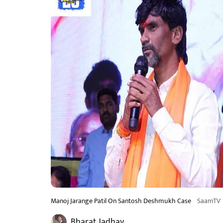
Manoj Jarange Patil On Santosh Deshmukh Case
SaamTV
Bharat Jadhav