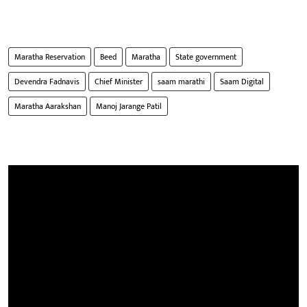
Maratha Reservation
Beed
Maratha
State government
Devendra Fadnavis
Chief Minister
saam marathi
Saam Digital
Maratha Aarakshan
Manoj Jarange Patil