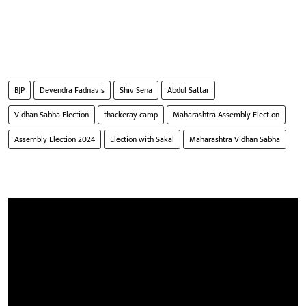
BJP
Devendra Fadnavis
Shiv Sena
Abdul Sattar
Vidhan Sabha Election
thackeray camp
Maharashtra Assembly Election
Assembly Election 2024
Election with Sakal
Maharashtra Vidhan Sabha