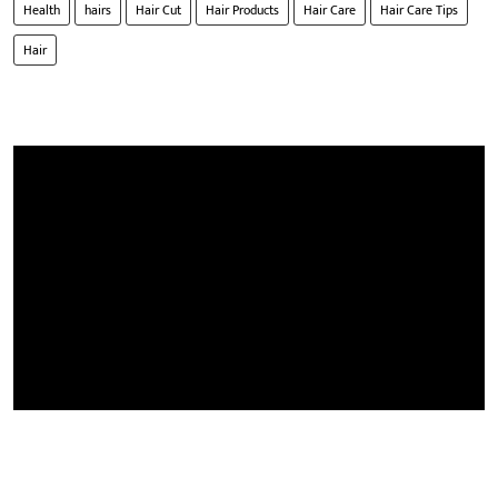
Health
hairs
Hair Cut
Hair Products
Hair Care
Hair Care Tips
Hair