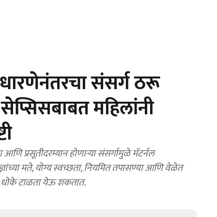
ारणेनंतरचा संसर्ग ठरू
 सेप्सिसबाबत महिलांनी
्टी
प्रसूतीदरम्यान होणाऱ्या संसर्गामुळे मॅटर्नल
ञांच्या मते, योग्य स्वच्छता, नियमित तपासण्या आणि वेळेत
 धोके टाळता येऊ शकतात.