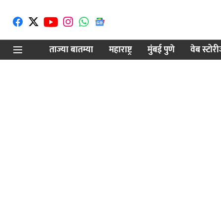
ताज्या बातम्या
महाराष्ट्र
मुंबई पुणे
वेब स्टोर