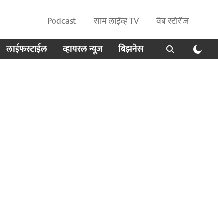
Podcast
साम लाईव्ह TV
वेब स्टोरीज
लाईफस्टाईल
व्हायरल न्यूज
बिझनेस