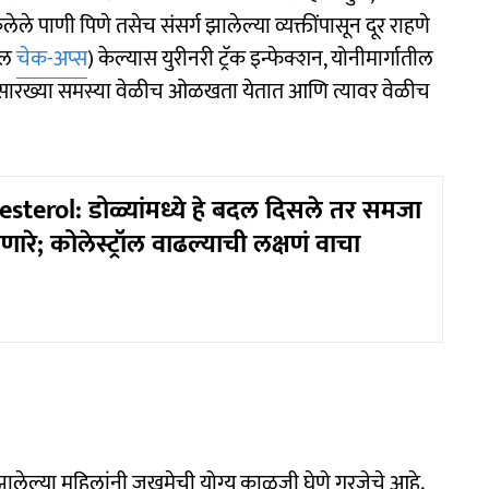
ेले पाणी पिणे तसेच संसर्ग झालेल्या व्यक्तींपासून दूर राहणे
नटल
चेक-अप्स
) केल्यास युरीनरी ट्रॅक इन्फेक्शन, योनीमार्गातील
ं यांसारख्या समस्या वेळीच ओळखता येतात आणि त्यावर वेळीच
sterol: डोळ्यांमध्ये हे बदल दिसले तर समजा
ेणारे; कोलेस्ट्रॉल वाढल्याची लक्षणं वाचा
झालेल्या महिलांनी जखमेची योग्य काळजी घेणे गरजेचे आहे.