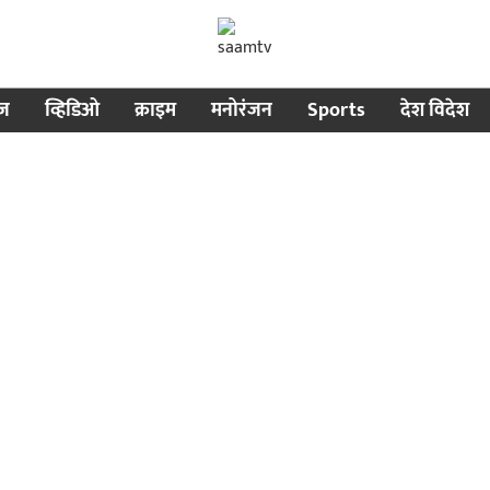
ीज
व्हिडिओ
क्राइम
मनोरंजन
Sports
देश विदेश