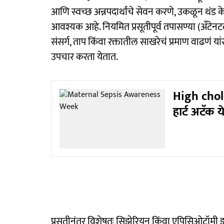
आणि स्वच्छ अन्नपदार्थांचे सेवन करणे, उकळून थंड केल
आवश्यक आहे. नियमित प्रसूतीपूर्व तपासण्या (अँटे
संसर्ग, ताप किंवा रक्तातील साखरेचं प्रमाण वाढण
उपचार करता येतात.
High chole
हार्ट अटॅक य
प्रसूतीनंतर विशेषतः सिझेरियन किंवा एपिसिओटॉमी 