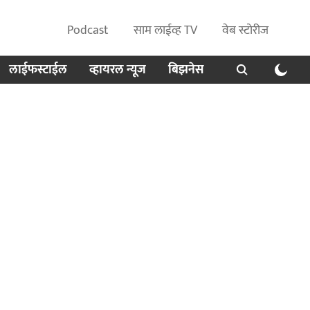
Podcast
साम लाईव्ह TV
वेब स्टोरीज
लाईफस्टाईल
व्हायरल न्यूज
बिझनेस