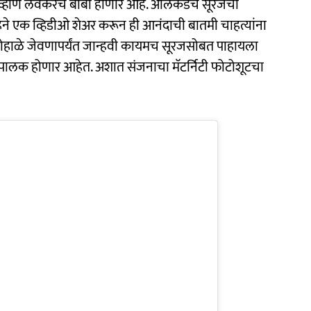
 चव्हाण लवकरच बाबा होणार आहे. अलिकडेच सूरजची
िने एक व्हिडीओ शेअर करून ही आनंदाची बातमी चाहत्यांना
ा डोहाळे जेवणापर्यंत जान्हवी कायमच सूरजसोबत पाहायला
लक होणार आहेत. अशात संजनाचा मॅटर्निटी फोटोशूटचा