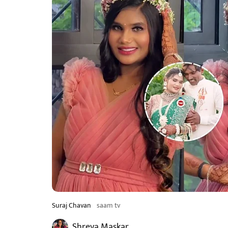
Suraj Chavan
saam tv
Shreya Maskar