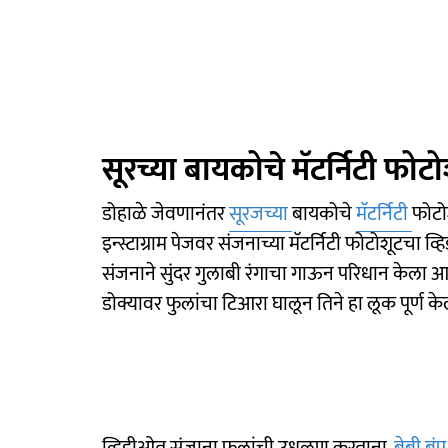
सूरच्या बायकोचे मॅटर्निटी फोटो
डोहाळे जेवणानंतर
सूरजच्या
बायकोचे
मॅटर्निटी
फोटो
इन्स्टाग्राम पेजवर संजनाच्या मॅटर्निटी फोटोशूटचा 
संजनाने सुंदर गुलाबी रंगाचा गाऊन परिधान केला 
डोक्यावर फुलांचा टिआरा घालून तिने हा लूक पूर्ण क
व्हिडीओत संजाना फुलांची उधळण करताना,
बेबी बंप