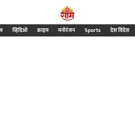
ीज
व्हिडिओ
क्राइम
मनोरंजन
Sports
देश विदेश