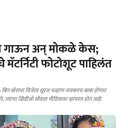
ी गाऊन अन् मोकळे केस;
 मॅटर्निटी फोटोशूट पाहिलंत
बिग बॉसचा विजेता सूरज चव्हाण लवकरच बाबा होणार
ाले, ज्याचा व्हिडीओ सोशल मीडियावर व्हायरल होत आहे.