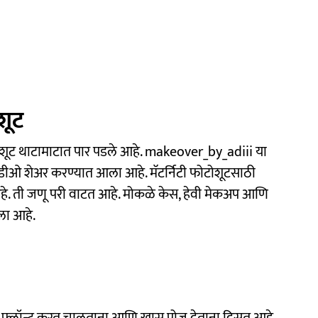
शूट
शूट थाटामाटात पार पडले आहे. makeover_by_adiii या
व्हिडीओ शेअर करण्यात आला आहे. मॅटर्निटी फोटोशूटसाठी
आहे. ती जणू परी वाटत आहे. मोकळे केस, हेवी मेकअप आणि
ेला आहे.
फ्लॉन्ट करत चालताना आणि खास पोज देताना दिसत आहे.