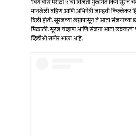
'बिग बॉस मराठी ५'चा विजेता गुलीगत किंग सूरज
मानलेली बहिण आणि अभिनेत्री जान्हवी किल्लेकर ह
दिली होती. सूरजच्या लग्नापासून ते आता संजनाच्य
मिळाली. सूरज चव्हाण आणि संजना आता लवकरच पा
व्हिडीओ समोर आला आहे.