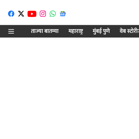
ताज्या बातम्या
महाराष्ट्र
मुंबई पुणे
वेब स्टोर