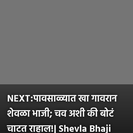
NEXT:पावसाळ्यात खा गावरान
शेवळा भाजी; चव अशी की बोटं
चाटत राहाल!| Shevla Bhaji