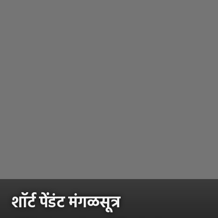
शॉर्ट पेंडंट मंगळसूत्र