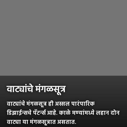
वाट्यांचे मंगळसूत्र
वाट्यांचे मंगळसूत्र ही अस्सल पारंपारिक
डिझाईन्सचे पॅटर्न्स आहे. काळे मण्यांमध्ये लहान दोन
वाट्या या मंगळसूत्रात असतात.