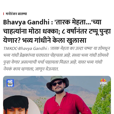
मनोरंजन बातम्या
Bhavya Gandhi : 'तारक मेहता...'च्या
चाहत्यांना मोठा धक्का; ८ वर्षांनंतर टप्पू पुन्हा
येणार? भव्य गांधीने केला खुलासा
TMKOC-Bhavya Gandhi : 'तारक मेहता का उल्टा चष्मा' या शोमधून
भव्य गांधी प्रेक्षकांच्या घराघरात पोहचला आहे. सध्या भव्य गांधी शोमध्ये
पुन्हा येणार असल्याची चर्चा पाहायला मिळत आहे. यावर भव्य गांधी
नेमकं काय म्हणाला, जाणून घेऊयात.