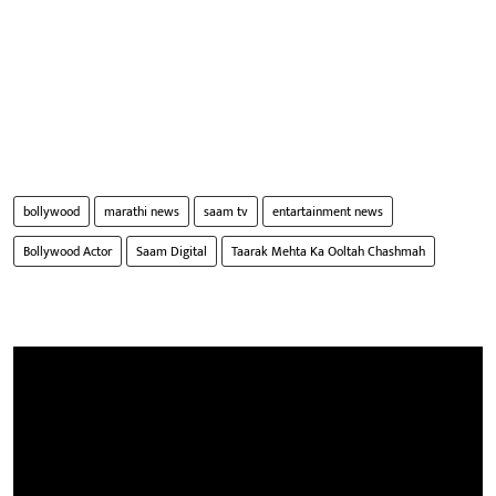
bollywood
marathi news
saam tv
entartainment news
Bollywood Actor
Saam Digital
Taarak Mehta Ka Ooltah Chashmah