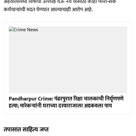
अहवालांमध्ये विषाचा उल्लेख येऊ नये यासाठी काही फॉरेन्सिक
कर्मचाऱ्यांची मदत घेण्यात आल्याचाही आरोप आहे.
Pandharpur Crime: पंढरपुरात रिक्षा चालकाची निर्घृणपणे
हत्या; मारेकऱ्यांनी घराच्या दरवाराजाला अडकवला पाय
तपासात साहित्य जप्त