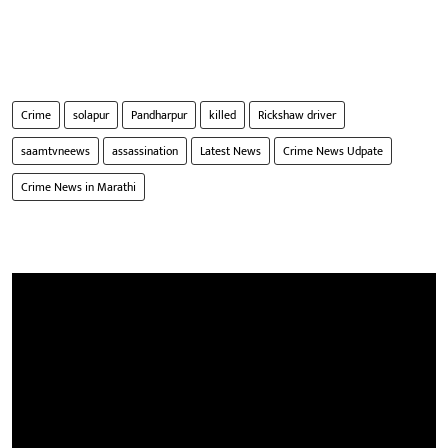
Crime
solapur
Pandharpur
killed
Rickshaw driver
saamtvneews
assassination
Latest News
Crime News Udpate
Crime News in Marathi