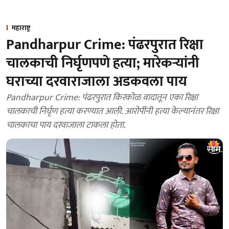
महाराष्ट्र
Pandharpur Crime: पंढरपुरात रिक्षा
चालकाची निर्घृणपणे हत्या; मारेकऱ्यांनी
घराच्या दरवाराजाला अडकवला पाय
Pandharpur Crime: पंढरपुरात किरकोळ वादातून एका रिक्षा
चालकाची निर्घृण हत्या करण्यात आली. आरोपींनी हत्या केल्यानंतर रिक्षा
चालकाचा पाय दरवाजाला टाकला होता.