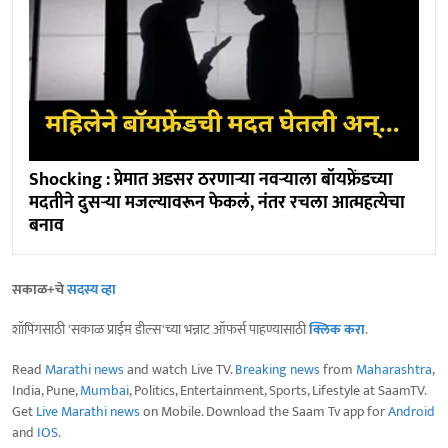
Shocking : प्रेमात अडसर ठरणाऱ्या नवऱ्याला बॉयफ्रेंडच्या
मदतीने दुसऱ्या मजल्यावरून फेकलं, नंतर रचला आत्महत्येचा
बनाव
सकाळ+चे
सदस्य व्हा
शॉपिंगसाठी 'सकाळ प्राईम डील्स'च्या भन्नाट ऑफर्स पाहण्यासाठी
क्लिक करा
.
Read
Marathi news
and watch Live TV.
Breaking news
from
Maharashtra
,
India, Pune,
Mumbai
, Politics, Entertainment, Sports, Lifestyle at SaamTV.
Get
Live Marathi news
on Mobile. Download the Saam Tv app for
Android
and
IOS
.