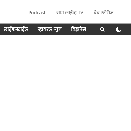
Podcast
साम लाईव्ह TV
वेब स्टोरीज
लाईफस्टाईल
व्हायरल न्यूज
बिझनेस