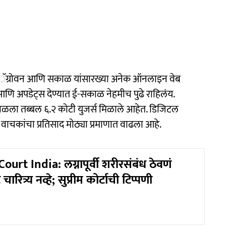
 अॅग्रोवन आणि सकाळ यांसारख्या अनेक ऑनलाइन वेब
 आणि अपडेट्स देण्यात ई-सकाळ नेहमीच पुढे राहिलंय.
सकाळला तब्बल ६.२ कोटी युजर्स मिळाले आहेत. डिजिटल
ळे वाचकांचा प्रतिसाद मोठ्या प्रमाणात वाढला आहे.
rt India: लग्नापूर्वी शरीरसंबंध ठेवणं
ारित्र्य नव्हे; सुप्रीम कोर्टाची टिप्पणी