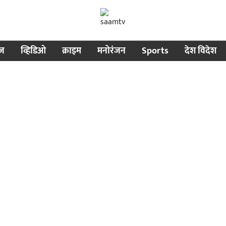
ीज
व्हिडिओ
क्राइम
मनोरंजन
Sports
देश विदेश