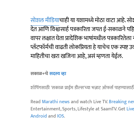
सोशल मीडिया
चाही या यशामध्ये मोठा वाटा आहे. सो
देत आणि विश्वासार्ह पत्रकारिता जपत ई-सकाळने प
वापर लक्षात घेता प्रादेशिक भाषांमधील पत्रकारिते
प्लॅटफॉर्मची वाढती लोकप्रियता हे याचेच एक स्पष्ट उ
माहितीचा खरा खजिना आहे, असं म्हणता येईल.
सकाळ+चे
सदस्य व्हा
शॉपिंगसाठी 'सकाळ प्राईम डील्स'च्या भन्नाट ऑफर्स पाहण्यासा
Read
Marathi news
and watch Live TV.
Breaking ne
Entertainment, Sports, Lifestyle at SaamTV. Get
Liv
Android
and
IOS
.