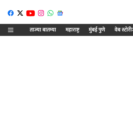
ताज्या बातम्या
महाराष्ट्र
मुंबई पुणे
वेब स्टोर