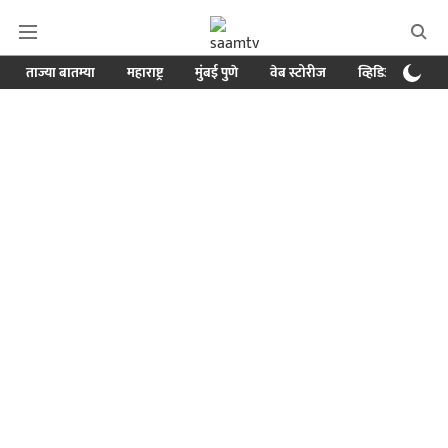
ताज्या बातम्या
महाराष्ट्र
मुंबई पुणे
वेब स्टोरीज
व्हिडिओ
क्र