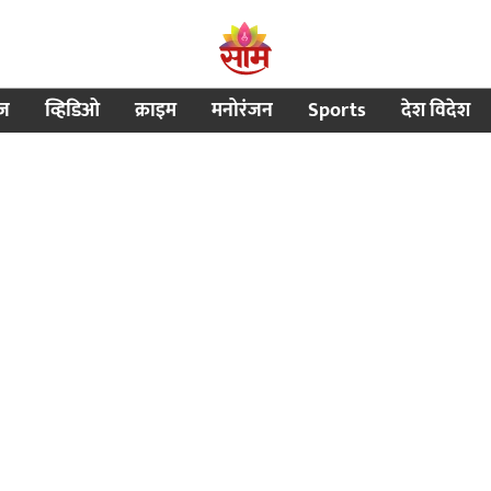
ीज
व्हिडिओ
क्राइम
मनोरंजन
Sports
देश विदेश