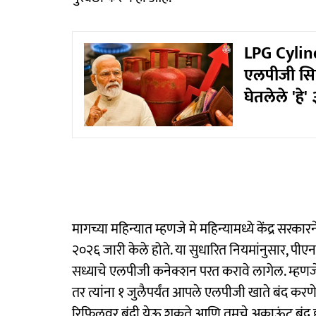
LPG Cylind
एलपीजी सिल
घेतलेले 'हे'
मागच्या महिन्यात म्हणजे मे महिन्यामध्ये केंद्र सरकारन
२०२६ जारी केले होते. या सुधारित नियमांनुसार, पीएनज
सध्याचे एलपीजी कनेक्शन परत करावे लागेल. म्हणजे,
तर त्यांना १ जुलैपर्यंत आपले एलपीजी खाते बंद क
रिफिलवर बंदी येऊ शकते आणि तुमचे अकाऊंट बंद