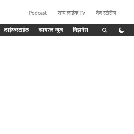
Podcast
साम लाईव्ह TV
वेब स्टोरीज
लाईफस्टाईल
व्हायरल न्यूज
बिझनेस