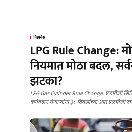
बिझनेस
LPG Rule Change: मोठ
नियमात मोठा बदल, सर्वस
झटका?
LPG Gas Cylinder Rule Change: एलपीजी सिलि
कनेक्शन घेणाऱ्यांना ३० दिवसांच्या आत एलपीजी क