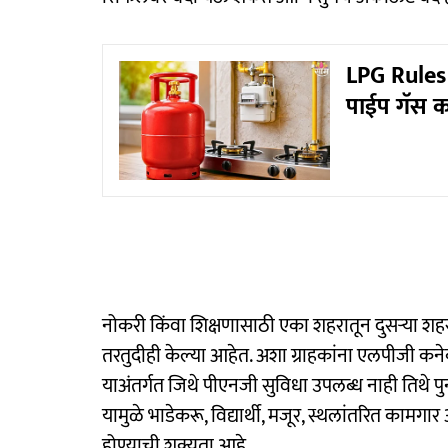
LPG Rules 
पाईप गॅस क
नोकरी किंवा शिक्षणासाठी एका शहरातून दुसऱ्या शह
तरतुदीही केल्या आहेत. अशा ग्राहकांना एलपीजी कने
याअंतर्गत जिथे पीएनजी सुविधा उपलब्ध नाही तिथे 
यामुळे भाडेकरू, विद्यार्थी, मजूर, स्थलांतरित काम
होण्याची शक्यता आहे.