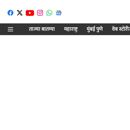
ताज्या बातम्या
महाराष्ट्र
मुंबई पुणे
वेब स्टोर