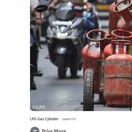
LPG Gas Cylinder
saam tv
Priya More