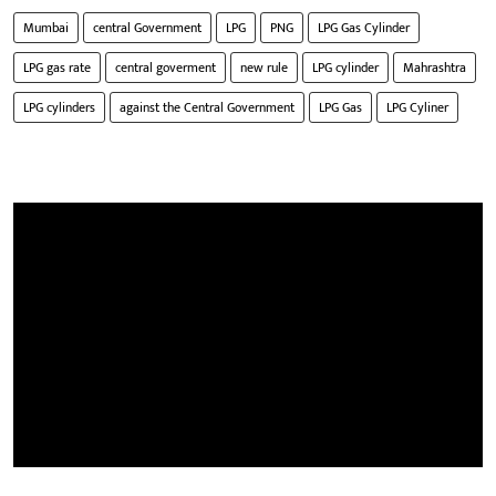
Mumbai
central Government
LPG
PNG
LPG Gas Cylinder
LPG gas rate
central goverment
new rule
LPG cylinder
Mahrashtra
LPG cylinders
against the Central Government
LPG Gas
LPG Cyliner