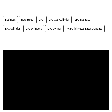
Business
new rules
LPG
LPG Gas Cylinder
LPG gas rate
LPG cylinder
LPG cylinders
LPG Cyliner
Marathi News Latest Update