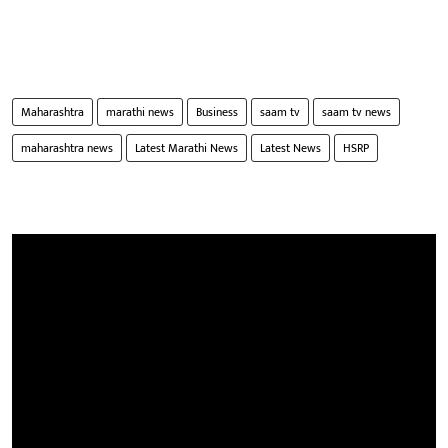
Maharashtra
marathi news
Business
saam tv
saam tv news
maharashtra news
Latest Marathi News
Latest News
HSRP