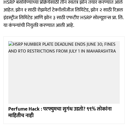
HSRP बसविण्याच्या प्रक्रियेसाठी तीन स्वतंत्र झोन तयार करण्यात आले
आहेत. झोन १ साठी रोझमेर्टा टेक्नॉलॉजीज लिमिटेड, झोन २ साठी रिअल
इंडस्ट्रीज लिमिटेड आणि झोन ३ साठी एफटीए HSRP सोल्यूशन्स प्रा. लि.
या कंपन्यांची नियुक्ती करण्यात आली आहे.
Perfume Hack : परफ्युमचा सुगंध उडतो? ९९% लोकांना
माहितीच नाही