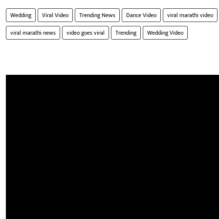
Wedding
Viral Video
Trending News
Dance Video
viral marathi video
viral marathi news
video goes viral
Trending
Wedding Video