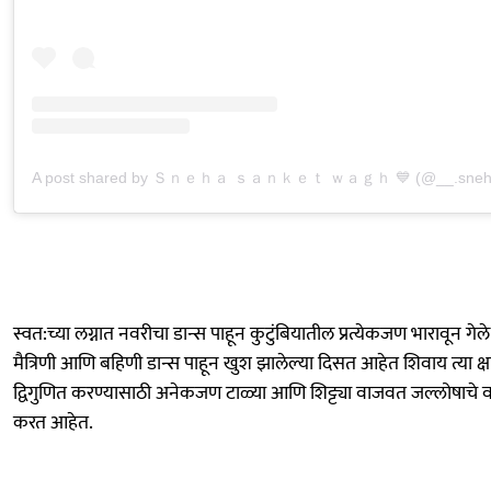
A post shared by Ｓｎｅｈａ ｓａｎｋｅｔ ｗａｇｈ 💙 (@__.sneha
स्वत:च्या लग्नात नवरीचा डान्स पाहून कुटुंबियातील प्रत्येकजण भारावून गेले
मैत्रिणी आणि बहिणी डान्स पाहून खुश झालेल्या दिसत आहेत शिवाय त्या क
द्विगुणित करण्यासाठी अनेकजण टाळ्या आणि शिट्ट्या वाजवत जल्लोषाचे व
करत आहेत.